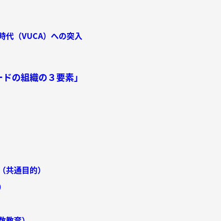
代（VUCA）への突入
ードの組織の３要素」
（共通目的）
）
数教育）