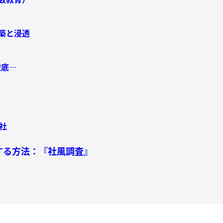
築と浸透
徹底―
社
する方法：『社風調査』