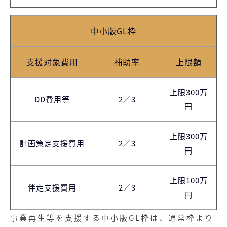
中小版GL枠
支援対象費用
補助率
上限額
上限300万
DD費用等
2／3
円
上限300万
計画策定支援費用
2／3
円
上限100万
伴走支援費用
2／3
円
事業再生等を支援する中小版GL枠は、通常枠より