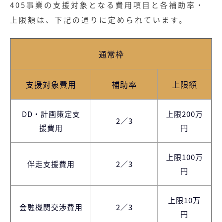
405事業の支援対象となる費用項目と各補助率・
上限額は、下記の通りに定められています。
通常枠
支援対象費用
補助率
上限額
DD・計画策定支
上限200万
2／3
援費用
円
上限100万
伴走支援費用
2／3
円
上限10万
金融機関交渉費用
2／3
円