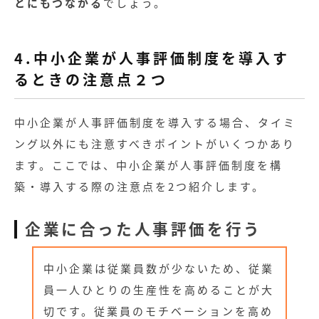
とにもつながる
でしょう。
4.中小企業が人事評価制度を導入す
るときの注意点２つ
中小企業が人事評価制度を導入する場合、タイミ
ング以外にも注意すべきポイントがいくつかあり
ます。ここでは、中小企業が人事評価制度を構
築・導入する際の注意点を2つ紹介します。
企業に合った人事評価を行う
中小企業は従業員数が少ないため、従業
員一人ひとりの生産性を高めることが大
切です。従業員のモチベーションを高め