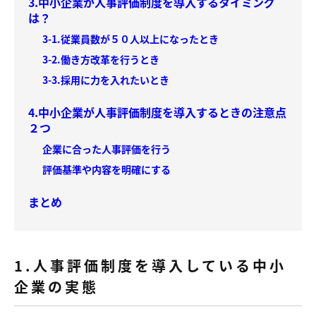
3.中小企業が人事評価制度を導入するタイミング
は？
3-1.従業員数が５０人以上になったとき
3-2.働き方改革を行うとき
3-3.採用に力を入れたいとき
4.中小企業が人事評価制度を導入するときの注意点
２つ
企業に合った人事評価を行う
評価基準や内容を明確にする
まとめ
1.人事評価制度を導入している中小
企業の実態