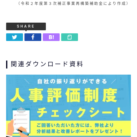
（令和２年度第３次補正事業再構築補助金により作成）
SHARE
関連ダウンロード資料