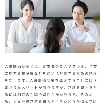
人事評価制度とは、従業員の能力やスキル、企業
に対する貢献度などを適切に評価するための制度
を指します。人事評価制度を導入することにはさ
まざまなメリットがありますが、制度を整えるた
めには相応の手間や時間がかかります。そのた
め、人事評価制度を導入すべきかどうか悩んでい