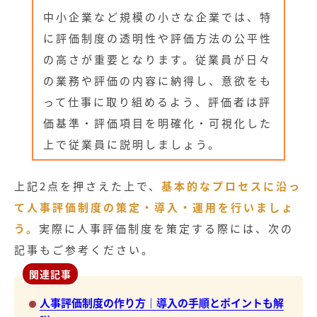
中小企業など規模の小さな企業では、特
に評価制度の透明性や評価方法の公平性
の高さが重要となります。従業員が日々
の業務や評価の内容に納得し、意欲をも
って仕事に取り組めるよう、評価者は評
価基準・評価項目を明確化・可視化した
上で従業員に説明しましょう。
上記2点を押さえた上で、
基本的なプロセスに沿っ
て人事評価制度の策定・導入・運用を行いましょ
う。
実際に人事評価制度を策定する際には、次の
記事もご参考ください。
関連記事
人事評価制度の作り方｜導入の手順とポイントも解