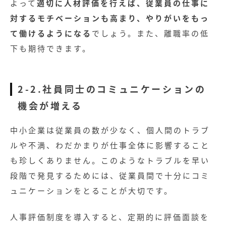
よって
適切に人材評価を行えば、従業員の仕事に
対するモチベーションも高まり、やりがいをもっ
て働けるようになる
でしょう。また、離職率の低
下も期待できます。
2-2.社員同士のコミュニケーションの
機会が増える
中小企業は従業員の数が少なく、個人間のトラブ
ルや不満、わだかまりが仕事全体に影響すること
も珍しくありません。このようなトラブルを早い
段階で発見するためには、従業員間で十分にコミ
ュニケーションをとることが大切です。
人事評価制度を導入すると、定期的に評価面談を