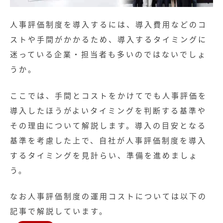
人事評価制度を導入するには、導入費用などのコ
ストや手間がかかるため、導入するタイミングに
迷っている企業・担当者も多いのではないでしょ
うか。
ここでは、手間とコストをかけてでも人事評価を
導入したほうがよいタイミングを判断する基準や
その理由について解説します。導入の目安となる
基準を考慮した上で、自社が人事評価制度を導入
するタイミングを見計らい、準備を進めましょ
う。
なお人事評価制度の運用コストについては以下の
記事
記事で解説しています。