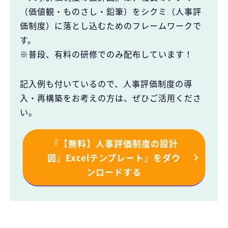
（価値観・ものさし・鉛筆）をシクミ（人事評
価制度）に落とし込むためのフレームワークで
す。
※普段、有料の研修でのみ配布しています！
記入例も付いているので、人事評価制度の導
入・再構築をお考えの方は、ぜひご活用くださ
い。
『【無料】人事評価制度の設計
図』Excelテンプレート』をダウ
ンロードする