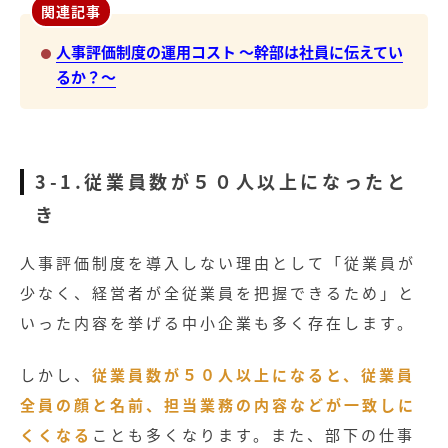
無料お役立ち資料
関連記事
人事評価制度の運用コスト ～幹部は社員に伝えてい
経営セミナー
るか？～
3-1.従業員数が５０人以上になったと
き
人事評価制度を導入しない理由として「従業員が
少なく、経営者が全従業員を把握できるため」と
いった内容を挙げる中小企業も多く存在します。
しかし、
従業員数が５０人以上になると、従業員
全員の顔と名前、担当業務の内容などが一致しに
くくなる
ことも多くなります。また、部下の仕事