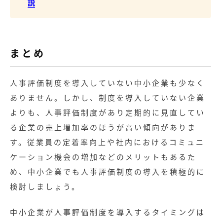
説
まとめ
人事評価制度を導入していない中小企業も少なく
ありません。しかし、制度を導入していない企業
よりも、人事評価制度があり定期的に見直してい
る企業の売上増加率のほうが高い傾向がありま
す。従業員の定着率向上や社内におけるコミュニ
ケーション機会の増加などのメリットもあるた
め、中小企業でも人事評価制度の導入を積極的に
検討しましょう。
中小企業が人事評価制度を導入するタイミングは