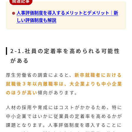
関連記事
人事評価制度を導入するメリットとデメリット｜新
しい評価制度も解説
2-1.社員の定着率を高められる可能性
がある
厚生労働省の調査によると、
新卒就職者における
就職後３年以内離職率は、大企業よりも中小企業
のほうが高い
傾向があります。
人材の採用や育成にはコストがかかるため、特に
中小企業ではいかに従業員の定着率を高めるかが
課題となります。人事評価制度を導入することに