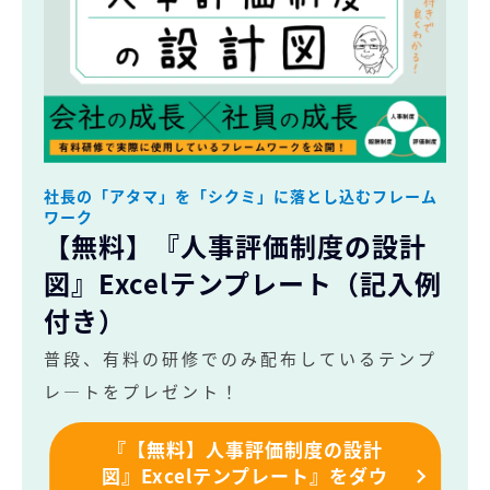
社長の「アタマ」を「シクミ」に落とし込むフレーム
ワーク
【無料】『人事評価制度の設計
図』Excelテンプレート（記入例
付き）
普段、有料の研修でのみ配布しているテンプ
レ―トをプレゼント！
『【無料】人事評価制度の設計
図』Excelテンプレート』をダウ