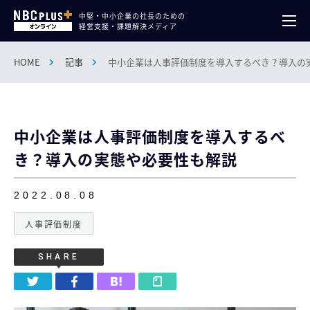
中堅・中小企業の社長のための
経営支援・課題解決メディア
HOME
記事
中小企業は人事評価制度を導入するべき？導入の
中小企業は人事評価制度を導入するべ
き？導入の実態や必要性も解説
2022.08.08
人事評価制度
SHARE