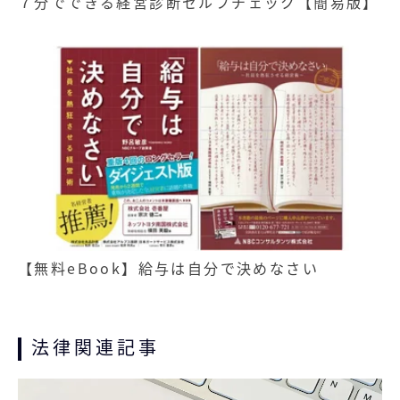
７分でできる経営診断セルフチェック【簡易版】
【無料eBook】給与は自分で決めなさい
記事
無料お役立ち資料
法律関連記事
経営セミナー