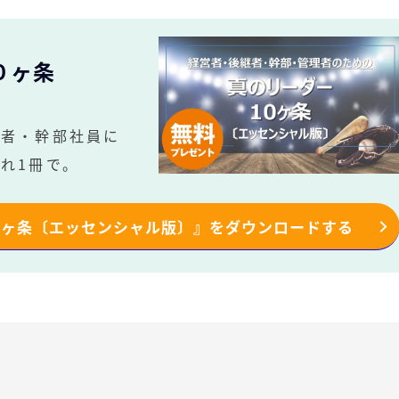
０ヶ条
継者・幹部社員に
れ1冊で。
０ヶ条〔エッセンシャル版〕』をダウンロードする