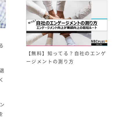
る
【無料】知ってる？自社のエンゲ
ージメントの測り方
退
く
ン
を