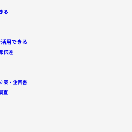
きる
で活用できる
報伝達
立案・企画書
調査