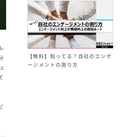
レ
【無料】知ってる？自社のエンゲ
分
ージメントの測り方
ュ
て
ビ