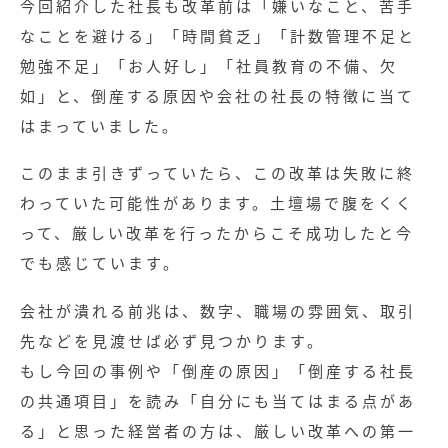
今回紹介した社長も改革前は「嫌いなこと、苦手
なことを避ける」「時間貧乏」「計数管理不足と
勉強不足」「お人好し」「社員教育の不備、欠
如」と、倒産する原因や会社の社長の特徴に当て
はまっていました。
このまま引きずっていたら、この改革は失敗に終
わっていた可能性があります。土壇場で腹をくく
って、厳しい改革を行ったからこそ成功したと今
でも感じています。
会社が潰れる前兆は、数字、職場の雰囲気、取引
記事
先などを見渡せば必ず見つかります。
もし今回の事例や「倒産の原因」「倒産する社長
無料お役立ち資料
の共通項目」を読み「自分にも当てはまる点があ
る」と思った経営者の方は、厳しい改革への第一
経営セミナー