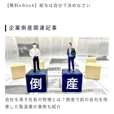
【無料eBook】給与は自分で決めなさい
企業倒産関連記事
記事
会社を潰す社長の特徴とは？倒産寸前の会社を改
善した製造業の事例も紹介
無料お役立ち資料