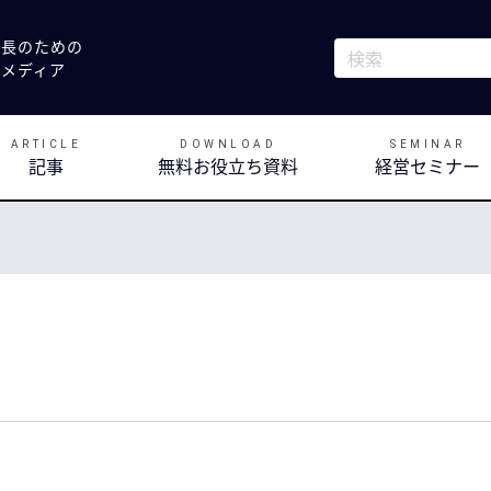
社長のための
これは、自動候補
決メディア
検索フィールドが
ARTICLE
DOWNLOAD
SEMINAR
記事
無料お役立ち資料
経営セミナー