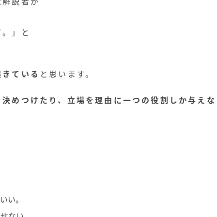
球解説者が
だ。」と
起きている
と思います。
と決めつけたり、
立場を理由に一つの役割しか与えな
もいい。
させない。