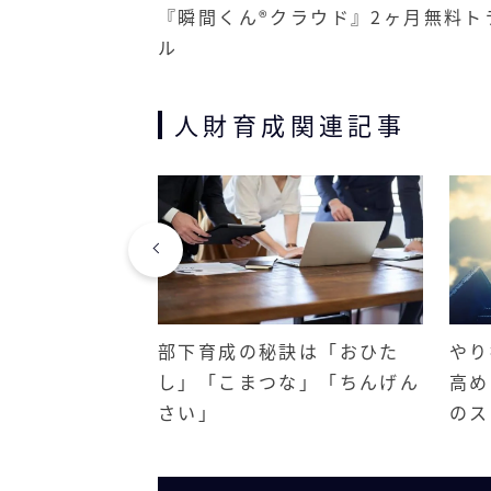
『瞬間くん®クラウド』2ヶ月無料ト
ル
人財育成関連記事
ンドに～自動車
部下育成の秘訣は「おひた
やり
るために～
し」「こまつな」「ちんげん
高め
さい」
のス