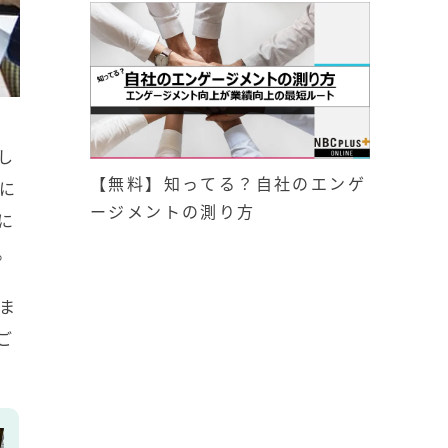
し
【無料】知ってる？自社のエンゲ
に
ージメントの測り方
に
。
ま
ご