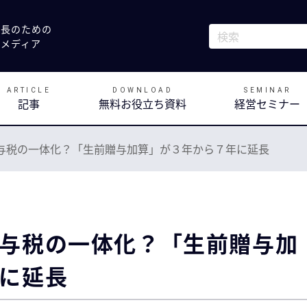
社長のための
これは、自動候補
決メディア
検索フィールドが
ARTICLE
DOWNLOAD
SEMINAR
記事
無料お役立ち資料
経営セミナー
与税の一体化？「生前贈与加算」が３年から７年に延長
与税の一体化？「生前贈与加
に延長