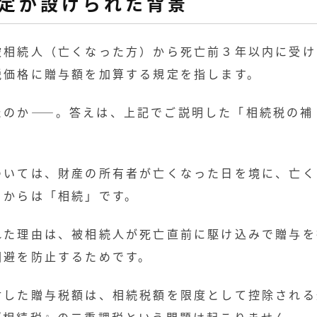
定が設けられた背景
被相続人（亡くなった方）から死亡前３年以内に受け
税価格に贈与額を加算する規定を指します。
たのか――。答えは、上記でご説明した「相続税の補
ついては、財産の所有者が亡くなった日を境に、亡く
日からは「相続」です。
れた理由は、被相続人が死亡直前に駆け込みで贈与を
回避を防止するためです。
付した贈与税額は、相続税額を限度として控除される
『相続税』の二重課税という問題は起こりません。