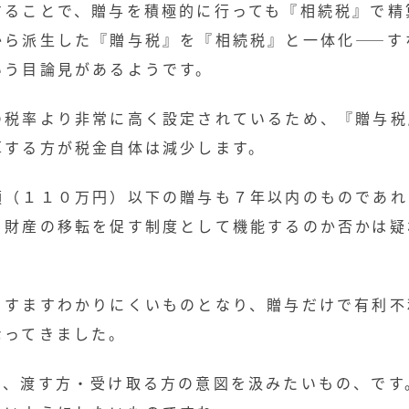
することで、贈与を積極的に行っても『相続税』で精
から派生した『贈与税』を『相続税』と一体化――す
いう目論見があるようです。
の税率より非常に高く設定されているため、『贈与税
算する方が税金自体は減少します。
額（１１０万円）以下の贈与も７年以内のものであれ
、財産の移転を促す制度として機能するのか否かは疑
ますますわかりにくいものとなり、贈与だけで有利不
なってきました。
と、渡す方・受け取る方の意図を汲みたいもの、です