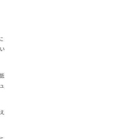
に
い
低
ュ
え
ミ