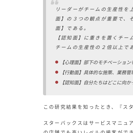
リーダーがチームの生産性を
面】の３つの観点が重要で、
面】である。
【認知面】に重きを置くチー
チームの生産性の２倍以上で
【心理面】部下のモチベーション
【行動面】具体的な施策、業務管
【認知面】自分たちはどこに向か
この研究結果を知ったとき、『ス
スターバックスはサービスマニュ
の店舗でも高いレベルの接客がで