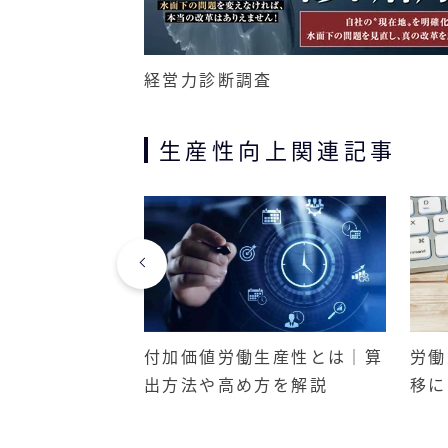
経営力診断調査
生産性向上関連記事
上げるには？具
付加価値労働生産性とは｜算
労働
つを紹介
出方法や高め方を解説
移に