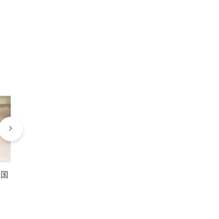
の国
チームの生産性を2倍にする
ネコ型ロボット
ものとは？
らす？飲食業・
効率化、労働生
例