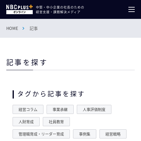
中堅・中小企業の社長のための
経営支援・課題解決メディア
HOME
記事
記事を探す
タグから記事を探す
経営コラム
事業承継
人事評価制度
人財育成
社員教育
管理職育成・リーダー育成
事例集
経営戦略