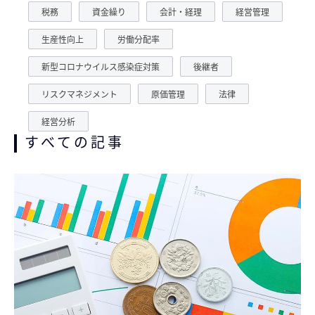
税務
資金繰り
会計・経理
経営管理
生産性向上
労働分配率
新型コロナウイルス感染症対策
後継者
リスクマネジメント
原価管理
法律
経営分析
すべての記事