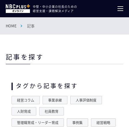
中堅・中小企業の社長のための
経営支援・課題解決メディア
HOME
記事
記事を探す
タグから記事を探す
経営コラム
事業承継
人事評価制度
人財育成
社員教育
管理職育成・リーダー育成
事例集
経営戦略