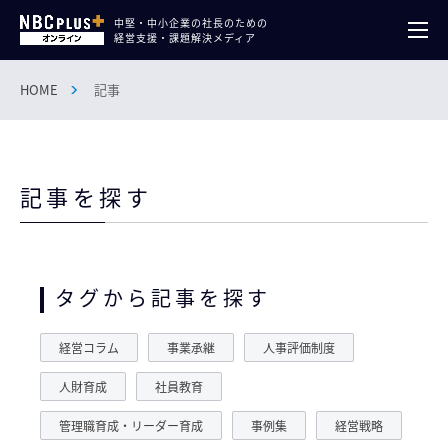
中堅・中小企業の社長のための
経営支援・課題解決メディア
HOME
記事
記事を探す
タグから記事を探す
経営コラム
事業承継
人事評価制度
人財育成
社員教育
管理職育成・リーダー育成
事例集
経営戦略