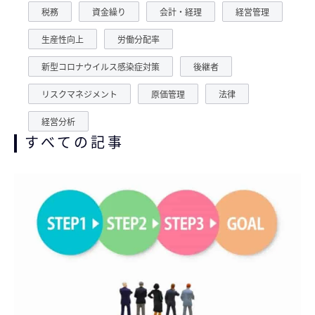
税務
資金繰り
会計・経理
経営管理
生産性向上
労働分配率
新型コロナウイルス感染症対策
後継者
リスクマネジメント
原価管理
法律
経営分析
すべての記事